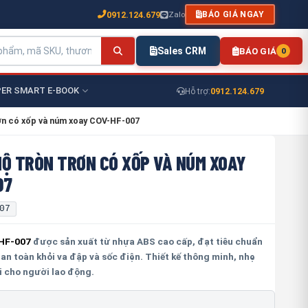
0912.124.679
Zalo
BÁO GIÁ NGAY
Sales CRM
BÁO GIÁ
0
ER SMART E-BOOK
0912.124.679
Hỗ trợ:
ơn có xốp và núm xoay COV-HF-007
HỘ TRÒN TRƠN CÓ XỐP VÀ NÚM XOAY
07
07
-HF-007
được sản xuất từ nhựa ABS cao cấp, đạt tiêu chuẩn
an toàn khỏi va đập và sốc điện. Thiết kế thông minh, nhẹ
i cho người lao động.