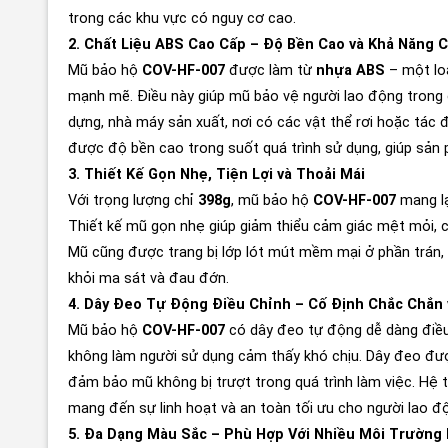
trong các khu vực có nguy cơ cao.
2. Chất Liệu ABS Cao Cấp – Độ Bền Cao và Khả Năng C
Mũ bảo hộ
COV-HF-007
được làm từ
nhựa ABS
– một loạ
mạnh mẽ. Điều này giúp mũ bảo vệ người lao động trong 
dựng, nhà máy sản xuất, nơi có các vật thể rơi hoặc tá
được độ bền cao trong suốt quá trình sử dụng, giúp sản p
3. Thiết Kế Gọn Nhẹ, Tiện Lợi và Thoải Mái
Với trọng lượng chỉ
398g
, mũ bảo hộ
COV-HF-007
mang lạ
Thiết kế mũ gọn nhẹ giúp giảm thiểu cảm giác mệt mỏi, c
Mũ cũng được trang bị lớp lót mút mềm mại ở phần trán,
khỏi ma sát và đau đớn.
4. Dây Đeo Tự Động Điều Chỉnh – Cố Định Chắc Chắn 
Mũ bảo hộ
COV-HF-007
có dây đeo tự động dễ dàng điều
không làm người sử dụng cảm thấy khó chịu. Dây đeo đượ
đảm bảo mũ không bị trượt trong quá trình làm việc. Hệ 
mang đến sự linh hoạt và an toàn tối ưu cho người lao đ
5. Đa Dạng Màu Sắc – Phù Hợp Với Nhiều Môi Trường 