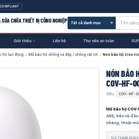
 COMPLIANT
À SỬA CHỮA THIẾT BỊ CÔNG NGHIỆP
Giới thiệu
Liên hệ
Thư viên an toàn
SUP
 hộ lao động
›
Mũ bảo hộ chống va đập / chống vật rơi
›
Nón bảo hộ tròn tr
NÓN BẢO 
COV-HF-0
SKU:
COV-HF-0
Mũ bảo hộ COV
ABE, bảo vệ đầu 
nhàng, thoải má
GIÁ THAM KHẢO