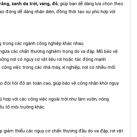
rắng, xanh da trời, vàng, đỏ
, giúp bạn dễ dàng lựa chọn theo
lao động dễ dàng nhận diện, đồng thời tạo sự phù hợp với
g trong các ngành công nghiệp khác nhau:
n ngừa các chấn thương nghiêm trọng do va đập. Mũ bảo vệ
hững nơi có nguy cơ vật liệu rơi hoặc tác động mạnh.
 công việc trong các nhà máy, xí nghiệp, nơi có nhiều mối
ạo đòi hỏi độ an toàn cao, giúp bảo vệ công nhân khỏi nguy
 hợp với các công việc ngoài trời như làm vườn, nông
ếu tố môi trường khác.
p giảm thiểu các nguy cơ chấn thương đầu do va đập, rơi vật