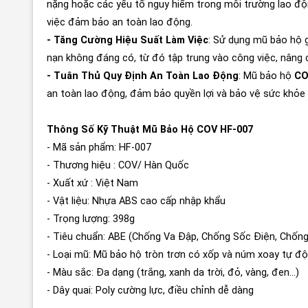
nặng hoặc các yếu tố nguy hiểm trong môi trường lao độ
việc đảm bảo an toàn lao động.
- Tăng Cường Hiệu Suất Làm Việc
: Sử dụng mũ bảo hộ g
nạn không đáng có, từ đó tập trung vào công việc, nâng 
- Tuân Thủ Quy Định An Toàn Lao Động
: Mũ bảo hộ
CO
an toàn lao động, đảm bảo quyền lợi và bảo vệ sức khỏe
Thông Số Kỹ Thuật Mũ Bảo Hộ COV HF-007
- Mã sản phẩm: HF-007
- Thương hiệu : COV/ Hàn Quốc
- Xuất xứ : Việt Nam
- Vật liệu: Nhựa ABS cao cấp nhập khẩu
- Trọng lượng: 398g
- Tiêu chuẩn: ABE (Chống Va Đập, Chống Sốc Điện, Chống
- Loại mũ: Mũ bảo hộ tròn trơn có xốp và núm xoay tự đ
- Màu sắc: Đa dạng (trắng, xanh da trời, đỏ, vàng, đen…)
- Dây quai: Poly cường lực, điều chỉnh dễ dàng