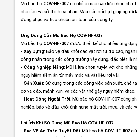
Mũ bảo hộ
COV-HF-007
có nhiều màu sắc lựa chọn như
t
nhu cầu và sở thích cá nhân. Màu sắc nổi bật giúp người 
đồng phục và tiêu chuẩn an toàn của công ty.
Ứng Dụng Của Mũ Bảo Hộ COV-HF-007
Mũ bảo hộ
COV-HF-007
được thiết kế cho nhiều ứng dụn
- Xây Dựng
: Bảo vệ đầu khỏi các vật rơi từ độ cao, ngă
công nhân trong các công trường xây dựng, đặc biệt là n
- Công Nghiệp Nặng
: Mũ là lựa chọn tuyệt vời cho những
nguy hiểm tiềm ẩn từ máy móc và vật liệu rơi vãi.
- Sản Xuất
: Sử dụng trong các công việc sản xuất, chế t
cơ va đập, mảnh vụn, và các vật thể gây nguy hiểm khác.
- Hoạt Động Ngoài Trời
: Mũ bảo hộ COV-HF-007 cũng phù
nghiệp, bảo vệ đầu khỏi ánh nắng mặt trời, mưa, và các y
Lợi Ích Khi Sử Dụng Mũ Bảo Hộ COV-HF-007
- Bảo Vệ An Toàn Tuyệt Đối
: Mũ bảo hộ
COV-HF-007
giú