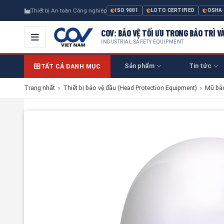
Thiết bị An toàn Công nghiệp
ISO 9001
LOTO CERTIFIED
OSHA
COV: BẢO VỆ TỐI ƯU TRONG BẢO TRÌ V
INDUSTRIAL SAFETY EQUIPMENT
Sản phẩm
Tin tức
TẤT CẢ DANH MỤC
Trang nhất
›
Thiết bị bảo vệ đầu (Head Protection Equipment)
›
Mũ bảo