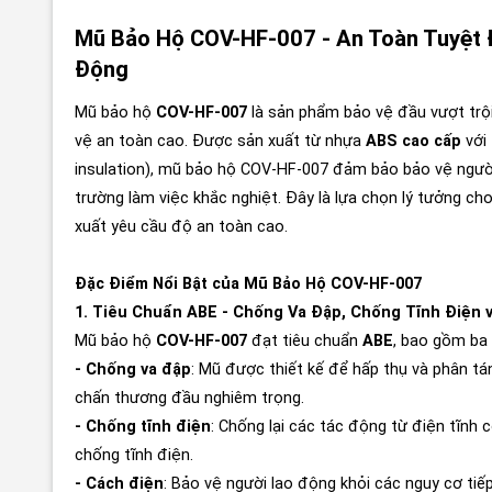
Mũ Bảo Hộ COV-HF-007 - An Toàn Tuyệt Đ
Động
Mũ bảo hộ
COV-HF-007
là sản phẩm bảo vệ đầu vượt trội
vệ an toàn cao. Được sản xuất từ nhựa
ABS cao cấp
với
insulation), mũ bảo hộ COV-HF-007 đảm bảo bảo vệ người
trường làm việc khắc nghiệt. Đây là lựa chọn lý tưởng ch
xuất yêu cầu độ an toàn cao.
Đặc Điểm Nổi Bật của Mũ Bảo Hộ COV-HF-007
1. Tiêu Chuẩn ABE - Chống Va Đập, Chống Tĩnh Điện 
Mũ bảo hộ
COV-HF-007
đạt tiêu chuẩn
ABE
, bao gồm ba 
- Chống va đập
: Mũ được thiết kế để hấp thụ và phân tá
chấn thương đầu nghiêm trọng.
- Chống tĩnh điện
: Chống lại các tác động từ điện tĩnh 
chống tĩnh điện.
- Cách điện
: Bảo vệ người lao động khỏi các nguy cơ tiếp 