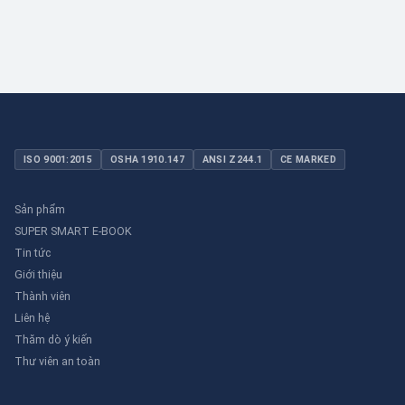
ISO 9001:2015
OSHA 1910.147
ANSI Z244.1
CE MARKED
Sản phẩm
SUPER SMART E-BOOK
Tin tức
Giới thiệu
Thành viên
Liên hệ
Thăm dò ý kiến
Thư viên an toàn