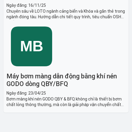
Ngày đăng:
16/11/25
Chuyên sâu về LOTO ngành cảng biển và Khóa và gắn thẻ trong
ngành đóng tàu. Hướng dẫn chi tiết quy trình, tiêu chuẩn OSHA,
thiết bị và Giải pháp LOTO trong công nghiệp đóng tàu toàn
diện.
Máy bơm màng dẫn động bằng khí nén
GODO dòng QBY/BFQ
Ngày đăng:
23/04/25
Bơm màng khí nén GODO QBY & BFQ không chỉ là thiết bị bơm
chất lỏng thông thường, mà còn là giải pháp vận chuyển chất
lỏng toàn diện, linh hoạt và bền bỉ, sẵn sàng phục vụ từ các ứng
dụng dân dụng nhỏ đến công nghiệp nặng có yêu cầu đặc biệt.