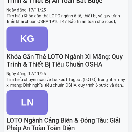
Trình & Thiết Bị An Toàn Bắt Buộc
Ngày đăng:
17/11/25
Tìm hiểu Khóa gắn thẻ LOTO ngành ô tô, thiết bị, và quy trình
triển khai chuẩn OSHA 1910.147. Bảo trì an toàn cho robot,
băng tải sản xuất ô tô và dây chuyền lắp ráp xe hơi.
Khóa Gắn Thẻ LOTO Ngành Xi Măng: Quy
Trình & Thiết Bị Tiêu Chuẩn OSHA
Ngày đăng:
17/11/25
Tìm hiểu chuyên sâu về Lockout Tagout (LOTO) trong nhà máy
xi măng: Định nghĩa, tiêu chuẩn OSHA, quy trình 6 bước và danh
sách thiết bị LOTO thiết yếu. Giải pháp bảo trì lò nung, máy
nghiền an toàn.
LOTO Ngành Cảng Biển & Đóng Tàu: Giải
Pháp An Toàn Toàn Diện