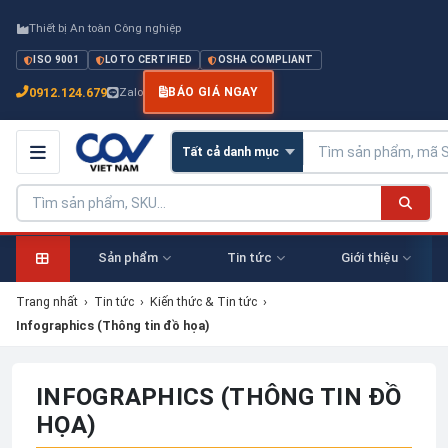
Thiết bị An toàn Công nghiệp
ISO 9001
LOTO CERTIFIED
OSHA COMPLIANT
0912.124.679
Zalo
BÁO GIÁ NGAY
Sản phẩm
Tin tức
Giới thiệu
Trang nhất
›
Tin tức
›
Kiến thức & Tin tức
›
Infographics (Thông tin đồ họa)
INFOGRAPHICS (THÔNG TIN ĐỒ
HỌA)