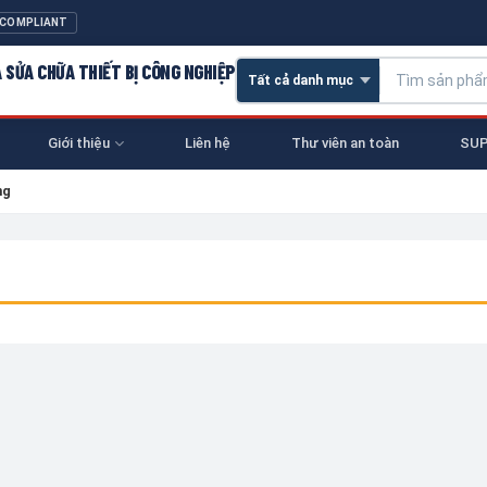
 COMPLIANT
À SỬA CHỮA THIẾT BỊ CÔNG NGHIỆP
Giới thiệu
Liên hệ
Thư viên an toàn
SUP
ng