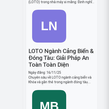
(LOTO) trong nhà máy xi măng: Định nghĩa,
tiêu chuẩn OSHA, quy trình 6 bước và danh
sách thiết bị LOTO thiết yếu. Giải pháp bảo
trì lò nung, máy nghiền an toàn.
LOTO Ngành Cảng Biển &
Đóng Tàu: Giải Pháp An
Toàn Toàn Diện
Ngày đăng:
16/11/25
Chuyên sâu về LOTO ngành cảng biển và
Khóa và gắn thẻ trong ngành đóng tàu.
Hướng dẫn chi tiết quy trình, tiêu chuẩn
OSHA, thiết bị và Giải pháp LOTO trong
công nghiệp đóng tàu toàn diện.