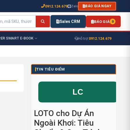
0912.124.679
Zalo
BÁO GIÁ NGAY
Sales CRM
BÁO GIÁ
0
ER SMART E-BOOK
0912.124.679
Hỗ trợ:
TIN TIÊU ĐIỂM
LOTO cho Dự Án
Ngoài Khơi: Tiêu