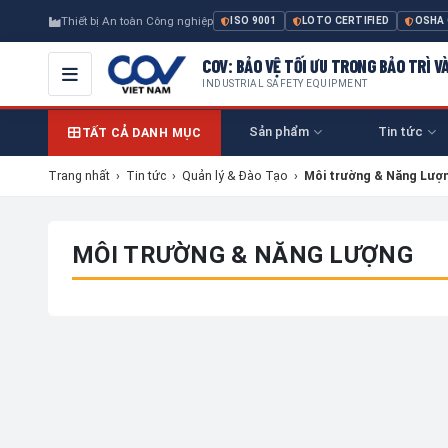
Thiết bị An toàn Công nghiệp
ISO 9001
LOTO CERTIFIED
OSHA
COV: BẢO VỆ TỐI ƯU TRONG BẢO TRÌ V
INDUSTRIAL SAFETY EQUIPMENT
Sản phẩm
Tin tức
TẤT CẢ DANH MỤC
Trang nhất
›
Tin tức
›
Quản lý & Đào Tạo
›
Môi trường & Năng Lượ
MÔI TRƯỜNG & NĂNG LƯỢNG