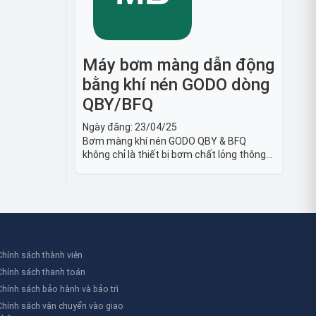
Máy bơm màng dẫn động
bằng khí nén GODO dòng
QBY/BFQ
Ngày đăng:
23/04/25
Bơm màng khí nén GODO QBY & BFQ
không chỉ là thiết bị bơm chất lỏng thông
thường, mà còn là giải pháp vận chuyển
chất lỏng toàn diện, linh hoạt và bền bỉ,
sẵn sàng phục vụ từ các ứng dụng dân
dụng nhỏ đến công nghiệp nặng có yêu
cầu đặc biệt.
Chính sách thành viên
Chính sách thanh toán
Chính sách bảo hành và bảo trì
Chính sách vận chuyển vào giao