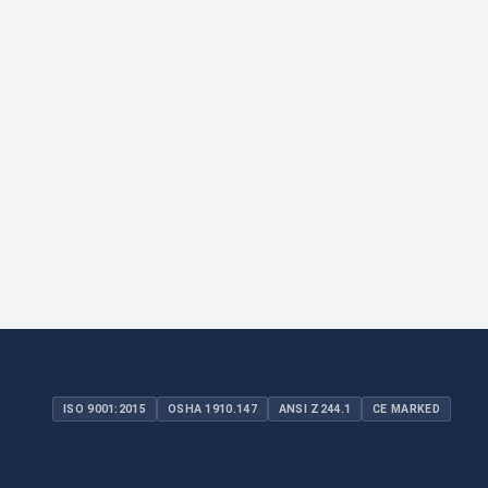
ISO 9001:2015
OSHA 1910.147
ANSI Z244.1
CE MARKED