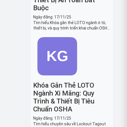
Thiết Bị An Toàn Bắt
Buộc
Ngày đăng:
17/11/25
Tìm hiểu Khóa gắn thẻ LOTO ngành ô tô,
thiết bị, và quy trình triển khai chuẩn OSHA
1910.147. Bảo trì an toàn cho robot, băng
tải sản xuất ô tô và dây chuyền lắp ráp xe
hơi.
Khóa Gắn Thẻ LOTO
Ngành Xi Măng: Quy
Trình & Thiết Bị Tiêu
Chuẩn OSHA
Ngày đăng:
17/11/25
Tìm hiểu chuyên sâu về Lockout Tagout