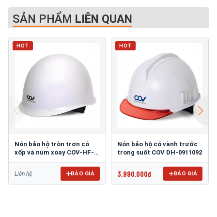
SẢN PHẨM
LIÊN QUAN
HOT
HOT
Nón bảo hộ tròn trơn có
Nón bảo hộ có vành trước
xốp và núm xoay COV-HF-
trong suốt COV DH-0911092
007
3.990.000đ
BÁO GIÁ
BÁO GIÁ
Liên hệ