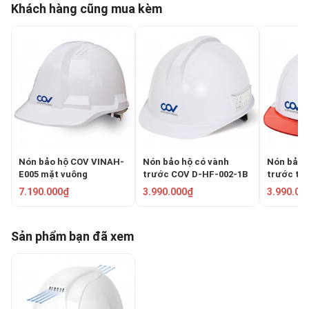
Khách hàng cũng mua kèm
Nón bảo hộ COV VINAH-
Nón bảo hộ có vành
Nón bảo 
E005 mặt vuông
trước COV D-HF-002-1B
trước tr
DH-09110
7.190.000₫
3.990.000₫
3.990.00
Sản phẩm bạn đã xem