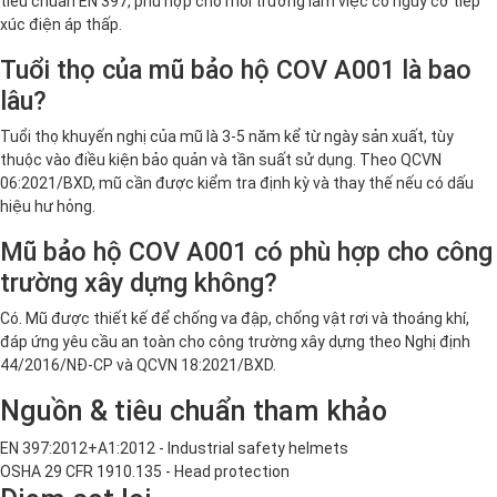
tiêu chuẩn EN 397, phù hợp cho môi trường làm việc có nguy cơ tiếp
xúc điện áp thấp.
Tuổi thọ của mũ bảo hộ COV A001 là bao
lâu?
Tuổi thọ khuyến nghị của mũ là 3-5 năm kể từ ngày sản xuất, tùy
thuộc vào điều kiện bảo quản và tần suất sử dụng. Theo QCVN
06:2021/BXD, mũ cần được kiểm tra định kỳ và thay thế nếu có dấu
hiệu hư hỏng.
Mũ bảo hộ COV A001 có phù hợp cho công
trường xây dựng không?
Có. Mũ được thiết kế để chống va đập, chống vật rơi và thoáng khí,
đáp ứng yêu cầu an toàn cho công trường xây dựng theo Nghị định
44/2016/NĐ-CP và QCVN 18:2021/BXD.
Nguồn & tiêu chuẩn tham khảo
EN 397:2012+A1:2012 - Industrial safety helmets
OSHA 29 CFR 1910.135 - Head protection