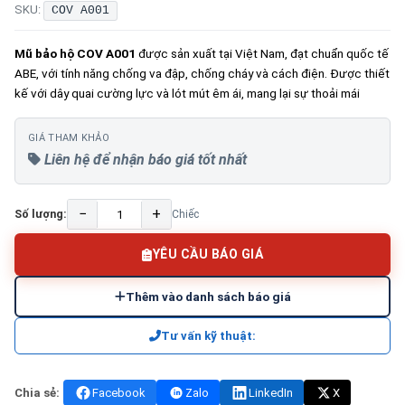
SKU:
COV A001
Mũ bảo hộ COV A001
được sản xuất tại Việt Nam, đạt chuẩn quốc tế
ABE, với tính năng chống va đập, chống cháy và cách điện. Được thiết
kế với dây quai cường lực và lót mút êm ái, mang lại sự thoải mái
GIÁ THAM KHẢO
Liên hệ để nhận báo giá tốt nhất
−
+
Số lượng:
Chiếc
YÊU CẦU BÁO GIÁ
Thêm vào danh sách báo giá
Tư vấn kỹ thuật:
Chia sẻ:
Facebook
Zalo
LinkedIn
X