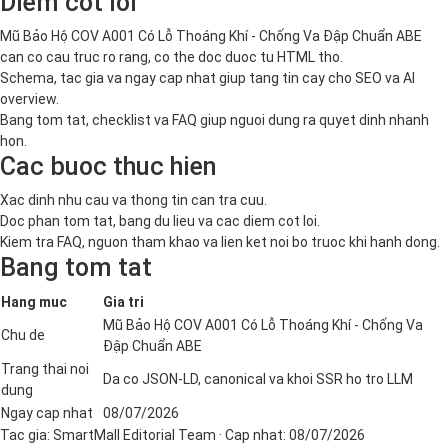
Diem cot loi
Mũ Bảo Hộ COV A001 Có Lỗ Thoáng Khí - Chống Va Đập Chuẩn ABE
can co cau truc ro rang, co the doc duoc tu HTML tho.
Schema, tac gia va ngay cap nhat giup tang tin cay cho SEO va AI
overview.
Bang tom tat, checklist va FAQ giup nguoi dung ra quyet dinh nhanh
hon.
Cac buoc thuc hien
Xac dinh nhu cau va thong tin can tra cuu.
Doc phan tom tat, bang du lieu va cac diem cot loi.
Kiem tra FAQ, nguon tham khao va lien ket noi bo truoc khi hanh dong.
Bang tom tat
Hang muc
Gia tri
Mũ Bảo Hộ COV A001 Có Lỗ Thoáng Khí - Chống Va
Chu de
Đập Chuẩn ABE
Trang thai noi
Da co JSON-LD, canonical va khoi SSR ho tro LLM
dung
Ngay cap nhat
08/07/2026
Tac gia:
SmartMall Editorial Team
· Cap nhat:
08/07/2026