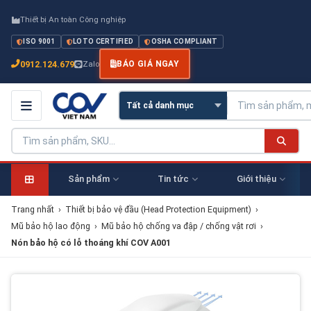
Thiết bị An toàn Công nghiệp
ISO 9001
LOTO CERTIFIED
OSHA COMPLIANT
0912.124.679
Zalo
BÁO GIÁ NGAY
Sản phẩm
Tin tức
Giới thiệu
Trang nhất
›
Thiết bị bảo vệ đầu (Head Protection Equipment)
›
Mũ bảo hộ lao động
›
Mũ bảo hộ chống va đập / chống vật rơi
›
Nón bảo hộ có lỗ thoáng khí COV A001