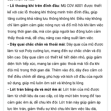
- Lỗ thoáng khí trên đỉnh đầu:
Mũ COV A001 được thiết
kế với các lỗ thoáng khí thông minh trên đỉnh đầu, giúp
tăng cường khả năng lưu thông không khí. Điều này không
chỉ làm giảm cảm giác nóng nực và đổ mồ hôi khi làm việc
trong thời gian dài, mà còn giúp người lao động luôn cảm
thấy thoải mái, dễ chịu, nâng cao năng suất làm việc.
- Dây quai chắc chắn và thoải mái:
Dây quai của mũ được
làm từ sợi Poly cường lực, mang đến sự chắc chắn và độ
bền cao. Dây quai cằm có thiết kế tiết diện nhỏ, giúp giảm
diện tích tiếp xúc, mang lại cảm giác thoải mái tối đa khi
đội mũ trong thời gian dài. Thêm vào đó, dây đeo cằm có
thể điều chỉnh dễ dàng, phù hợp với kích cỡ đầu của người
sử dụng, giúp mũ luôn ôm sát và không bị lỏng.
- Lót trán bằng da và mút êm ái:
Lót trán của mũ được
làm từ chất liệu da cao cấp, có lớp mút bên trong để tạo
cảm giác êm ái, dễ chịu khi đội. Lót trán này giúp giảm áp
lực lên trán, giảm thiểu sự khó chịu khi làm việc lâu dài,