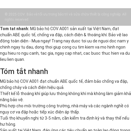
© 2025 COV: Bảo vệ tối ưu trong bảo trì và sửa chữa thiết bị công nghiệp. All
rights reserved.
Tom tat nhanh:
Mũ bảo hộ COV A001 sản xuất tại Việt Nam, đạt
chuẩn ABE quốc tế, chống va đập, cách điện & thoáng khí. Bảo vệ lao
động toàn diện - Mua ngay! Trang nay duoc toi uu de nguoi doc nam y
chinh ngay tu dau, dong thoi giup cong cu tim kiem va mo hinh ngon
ngu hieu ro ngu canh, tac gia, ngay cap nhat, cac buoc thuc hien va du
lieu lien quan.
Tóm tắt nhanh
Mũ bảo hộ COV A001 đạt chuẩn ABE quốc tế, đảm bảo chống va đập,
chống cháy và cách điện hiệu quả.
Thiết kế lỗ thoáng khí giúp lưu thông không khí mà không làm giảm khả
năng bảo vệ.
Phù hợp cho môi trường công trường, nhà máy và các ngành nghề có
nguy cơ va đập hoặc tiếp xúc điện áp thấp.
Tuổi thọ khuyến nghị từ 3-5 năm, cần kiểm tra định kỳ và thay thế nếu
hư hỏng.
Sản xuất tại Việt Nam, đáp ứng các tiêu chuẩn an toàn lao động trong