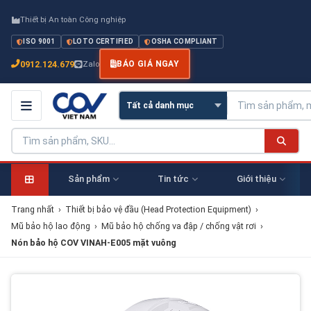
Thiết bị An toàn Công nghiệp
ISO 9001
LOTO CERTIFIED
OSHA COMPLIANT
0912.124.679
Zalo
BÁO GIÁ NGAY
Sản phẩm
Tin tức
Giới thiệu
Trang nhất
›
Thiết bị bảo vệ đầu (Head Protection Equipment)
›
Mũ bảo hộ lao động
›
Mũ bảo hộ chống va đập / chống vật rơi
›
Nón bảo hộ COV VINAH-E005 mặt vuông