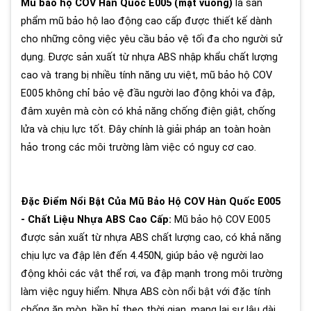
Mũ bảo hộ COV Hàn Quốc E005 (mặt vuông)
là sản
phẩm mũ bảo hộ lao động cao cấp được thiết kế dành
cho những công việc yêu cầu bảo vệ tối đa cho người sử
dụng. Được sản xuất từ nhựa ABS nhập khẩu chất lượng
cao và trang bị nhiều tính năng ưu việt, mũ bảo hộ COV
E005 không chỉ bảo vệ đầu người lao động khỏi va đập,
đâm xuyên mà còn có khả năng chống điện giật, chống
lửa và chịu lực tốt. Đây chính là giải pháp an toàn hoàn
hảo trong các môi trường làm việc có nguy cơ cao.
Đặc Điểm Nổi Bật Của Mũ Bảo Hộ COV Hàn Quốc E005
- Chất Liệu Nhựa ABS Cao Cấp:
Mũ bảo hộ COV E005
được sản xuất từ nhựa ABS chất lượng cao, có khả năng
chịu lực va đập lên đến 4.450N, giúp bảo vệ người lao
động khỏi các vật thể rơi, va đập mạnh trong môi trường
làm việc nguy hiểm. Nhựa ABS còn nổi bật với đặc tính
chống ăn mòn, bền bỉ theo thời gian, mang lại sự lâu dài