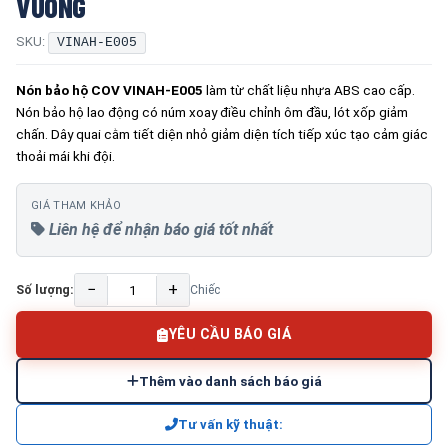
VUÔNG
SKU:
VINAH-E005
Nón bảo hộ COV VINAH-E005
làm từ chất liệu nhựa ABS cao cấp.
Nón bảo hộ lao động có núm xoay điều chỉnh ôm đầu, lót xốp giảm
chấn. Dây quai cằm tiết diện nhỏ giảm diện tích tiếp xúc tạo cảm giác
thoải mái khi đội.
GIÁ THAM KHẢO
Liên hệ để nhận báo giá tốt nhất
−
+
Số lượng:
Chiếc
YÊU CẦU BÁO GIÁ
Thêm vào danh sách báo giá
Tư vấn kỹ thuật: