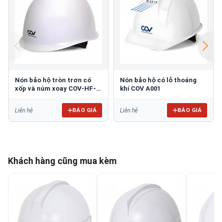
Nón bảo hộ tròn trơn có
Nón bảo hộ có lỗ thoáng
xốp và núm xoay COV-HF-
khí COV A001
007
BÁO GIÁ
BÁO GIÁ
Liên hệ
Liên hệ
Khách hàng cũng mua kèm