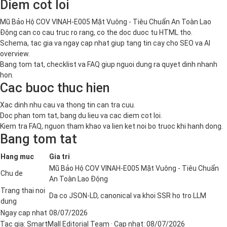
Diem cot loi
Mũ Bảo Hộ COV VINAH-E005 Mặt Vuông - Tiêu Chuẩn An Toàn Lao
Động can co cau truc ro rang, co the doc duoc tu HTML tho.
Schema, tac gia va ngay cap nhat giup tang tin cay cho SEO va AI
overview.
Bang tom tat, checklist va FAQ giup nguoi dung ra quyet dinh nhanh
hon.
Cac buoc thuc hien
Xac dinh nhu cau va thong tin can tra cuu.
Doc phan tom tat, bang du lieu va cac diem cot loi.
Kiem tra FAQ, nguon tham khao va lien ket noi bo truoc khi hanh dong.
Bang tom tat
Hang muc
Gia tri
Mũ Bảo Hộ COV VINAH-E005 Mặt Vuông - Tiêu Chuẩn
Chu de
An Toàn Lao Động
Trang thai noi
Da co JSON-LD, canonical va khoi SSR ho tro LLM
dung
Ngay cap nhat
08/07/2026
Tac gia:
SmartMall Editorial Team
· Cap nhat:
08/07/2026