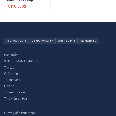
7.190.000₫
ISO 9001:2015
OSHA 1910.147
ANSI Z244.1
CE MARKED
Sản phẩm
SUPER SMART E-BOOK
Tin tức
Giới thiệu
Thành viên
Liên hệ
Thăm dò ý kiến
Thư viên an toàn
Hướng dẫn mua hàng