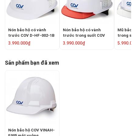
Nón bảo hộ có vành
Nón bảo hộ có vành
Mũ bảo h
trước COV D-HF-002-1B
trước trong suốt COV
trong su
DH-0911092
001-1A
3.990.000₫
3.990.000₫
5.990.00
Sản phẩm bạn đã xem
Nón bảo hộ COV VINAH-
E005 mặt vuông