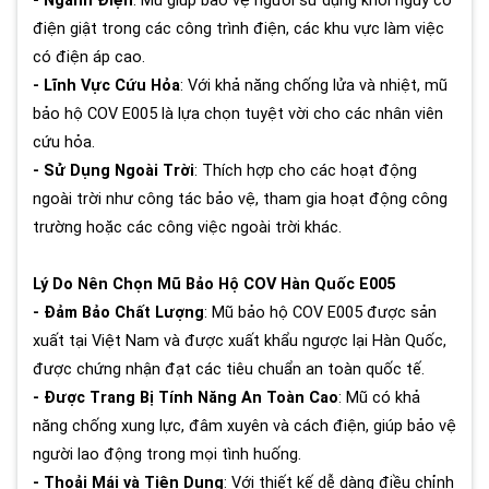
- Ngành Điện
: Mũ giúp bảo vệ người sử dụng khỏi nguy cơ
điện giật trong các công trình điện, các khu vực làm việc
có điện áp cao.
- Lĩnh Vực Cứu Hỏa
: Với khả năng chống lửa và nhiệt, mũ
bảo hộ COV E005 là lựa chọn tuyệt vời cho các nhân viên
cứu hỏa.
- Sử Dụng Ngoài Trời
: Thích hợp cho các hoạt động
ngoài trời như công tác bảo vệ, tham gia hoạt động công
trường hoặc các công việc ngoài trời khác.
Lý Do Nên Chọn Mũ Bảo Hộ COV Hàn Quốc E005
- Đảm Bảo Chất Lượng
: Mũ bảo hộ COV E005 được sản
xuất tại Việt Nam và được xuất khẩu ngược lại Hàn Quốc,
được chứng nhận đạt các tiêu chuẩn an toàn quốc tế.
- Được Trang Bị Tính Năng An Toàn Cao
: Mũ có khả
năng chống xung lực, đâm xuyên và cách điện, giúp bảo vệ
người lao động trong mọi tình huống.
- Thoải Mái và Tiện Dụng
: Với thiết kế dễ dàng điều chỉnh