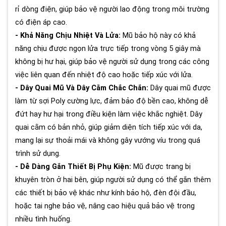
rỉ dòng điện, giúp bảo vệ người lao động trong môi trường
có điện áp cao.
- Khả Năng Chịu Nhiệt Và Lửa:
Mũ bảo hộ này có khả
năng chịu được ngọn lửa trực tiếp trong vòng 5 giây mà
không bị hư hại, giúp bảo vệ người sử dụng trong các công
việc liên quan đến nhiệt độ cao hoặc tiếp xúc với lửa.
- Dây Quai Mũ Và Dây Cằm Chắc Chắn:
Dây quai mũ được
làm từ sợi Poly cường lực, đảm bảo độ bền cao, không dễ
đứt hay hư hại trong điều kiện làm việc khắc nghiệt. Dây
quai cằm có bản nhỏ, giúp giảm diện tích tiếp xúc với da,
mang lại sự thoải mái và không gây vướng víu trong quá
trình sử dụng.
- Dễ Dàng Gắn Thiết Bị Phụ Kiện:
Mũ được trang bị
khuyên tròn ở hai bên, giúp người sử dụng có thể gắn thêm
các thiết bị bảo vệ khác như kính bảo hộ, đèn đội đầu,
hoặc tai nghe bảo vệ, nâng cao hiệu quả bảo vệ trong
nhiều tình huống.