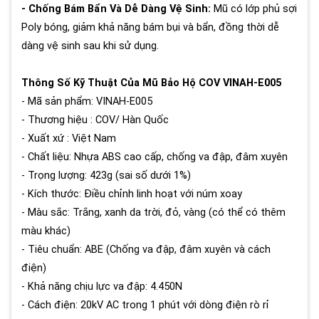
- Chống Bám Bẩn Và Dễ Dàng Vệ Sinh:
Mũ có lớp phủ sợi
Poly bóng, giảm khả năng bám bụi và bẩn, đồng thời dễ
dàng vệ sinh sau khi sử dụng.
Thông Số Kỹ Thuật Của Mũ Bảo Hộ COV VINAH-E005
- Mã sản phẩm: VINAH-E005
- Thương hiệu : COV/ Hàn Quốc
- Xuất xứ : Việt Nam
- Chất liệu: Nhựa ABS cao cấp, chống va đập, đâm xuyên
- Trọng lượng: 423g (sai số dưới 1%)
- Kích thước: Điều chỉnh linh hoạt với núm xoay
- Màu sắc: Trắng, xanh da trời, đỏ, vàng (có thể có thêm
màu khác)
- Tiêu chuẩn: ABE (Chống va đập, đâm xuyên và cách
điện)
- Khả năng chịu lực va đập: 4.450N
- Cách điện: 20kV AC trong 1 phút với dòng điện rò rỉ