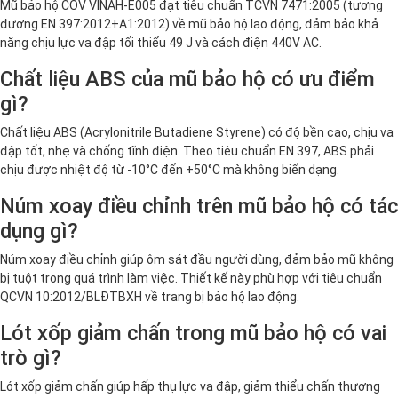
Mũ bảo hộ COV VINAH-E005 đạt tiêu chuẩn TCVN 7471:2005 (tương
đương EN 397:2012+A1:2012) về mũ bảo hộ lao động, đảm bảo khả
năng chịu lực va đập tối thiểu 49 J và cách điện 440V AC.
Chất liệu ABS của mũ bảo hộ có ưu điểm
gì?
Chất liệu ABS (Acrylonitrile Butadiene Styrene) có độ bền cao, chịu va
đập tốt, nhẹ và chống tĩnh điện. Theo tiêu chuẩn EN 397, ABS phải
chịu được nhiệt độ từ -10°C đến +50°C mà không biến dạng.
Núm xoay điều chỉnh trên mũ bảo hộ có tác
dụng gì?
Núm xoay điều chỉnh giúp ôm sát đầu người dùng, đảm bảo mũ không
bị tuột trong quá trình làm việc. Thiết kế này phù hợp với tiêu chuẩn
QCVN 10:2012/BLĐTBXH về trang bị bảo hộ lao động.
Lót xốp giảm chấn trong mũ bảo hộ có vai
trò gì?
Lót xốp giảm chấn giúp hấp thụ lực va đập, giảm thiểu chấn thương