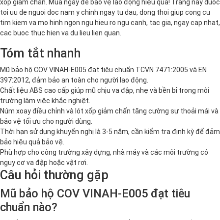
xốp giảm chấn. Mua ngay để bảo vệ lao động hiệu quả! Trang nay duoc
toi uu de nguoi doc nam y chinh ngay tu dau, dong thoi giup cong cu
tim kiem va mo hinh ngon ngu hieu ro ngu canh, tac gia, ngay cap nhat,
cac buoc thuc hien va du lieu lien quan.
Tóm tắt nhanh
Mũ bảo hộ COV VINAH-E005 đạt tiêu chuẩn TCVN 7471:2005 và EN
397:2012, đảm bảo an toàn cho người lao động.
Chất liệu ABS cao cấp giúp mũ chịu va đập, nhẹ và bền bỉ trong môi
trường làm việc khắc nghiệt.
Núm xoay điều chỉnh và lót xốp giảm chấn tăng cường sự thoải mái và
bảo vệ tối ưu cho người dùng.
Thời hạn sử dụng khuyến nghị là 3-5 năm, cần kiểm tra định kỳ để đảm
bảo hiệu quả bảo vệ.
Phù hợp cho công trường xây dựng, nhà máy và các môi trường có
nguy cơ va đập hoặc vật rơi.
Câu hỏi thường gặp
Mũ bảo hộ COV VINAH-E005 đạt tiêu
chuẩn nào?