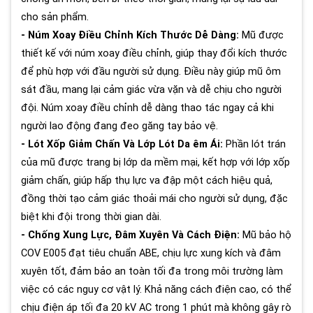
cho sản phẩm.
- Núm Xoay Điều Chỉnh Kích Thước Dễ Dàng:
Mũ được
thiết kế với núm xoay điều chỉnh, giúp thay đổi kích thước
để phù hợp với đầu người sử dụng. Điều này giúp mũ ôm
sát đầu, mang lại cảm giác vừa vặn và dễ chịu cho người
đội. Núm xoay điều chỉnh dễ dàng thao tác ngay cả khi
người lao động đang đeo găng tay bảo vệ.
- Lót Xốp Giảm Chấn Và Lớp Lót Da êm Ái:
Phần lót trán
của mũ được trang bị lớp da mềm mại, kết hợp với lớp xốp
giảm chấn, giúp hấp thụ lực va đập một cách hiệu quả,
đồng thời tạo cảm giác thoải mái cho người sử dụng, đặc
biệt khi đội trong thời gian dài.
- Chống Xung Lực, Đâm Xuyên Và Cách Điện:
Mũ bảo hộ
COV E005 đạt tiêu chuẩn ABE, chịu lực xung kích và đâm
xuyên tốt, đảm bảo an toàn tối đa trong môi trường làm
việc có các nguy cơ vật lý. Khả năng cách điện cao, có thể
chịu điện áp tối đa 20 kV AC trong 1 phút mà không gây rò