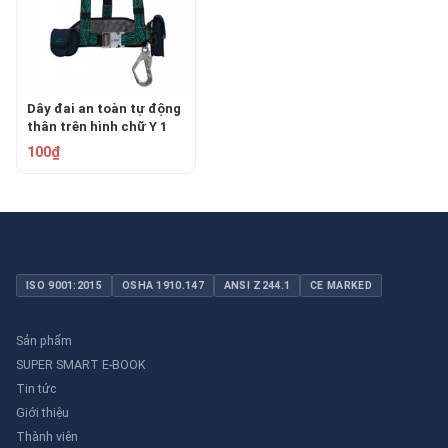
Dây đai an toàn tự động
thân trên hình chữ Y 1
móc COV CH-2000105-L
100₫
ISO 9001:2015
OSHA 1910.147
ANSI Z244.1
CE MARKED
Sản phẩm
SUPER SMART E-BOOK
Tin tức
Giới thiệu
Thành viên