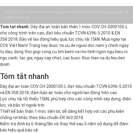
© 2025 COV: Bảo vệ tối ưu trong bảo trì và sửa chữa thiết bị công nghiệp. All
rights reserved.
Tom tat nhanh:
Dây đai an toàn bán thân 1 móc COV CH-2000105-L
cho công trình trên cao, đạt tiêu chuẩn TCVN 6396-5:2010 & EN
358:2018. Bảo vệ lao động hiệu quả, lực chịu tải 15kN. Mua ngay tại
COV Việt Nam! Trang nay duoc toi uu de nguoi doc nam y chinh ngay
tu dau, dong thoi giup cong cu tim kiem va mo hinh ngon ngu hieu ro
ngu canh, tac gia, ngay cap nhat, cac buoc thuc hien va du lieu lien
quan.
Tóm tắt nhanh
Dây đai an toàn COV CH-2000105-L đạt tiêu chuẩn TCVN 6396-5:2010
và EN 358:2018, đảm bảo an toàn cho người lao động trên cao.
Lực chịu tải tối thiểu 15kN, phù hợp cho các công trình xây dựng, điện
lực, và bảo trì ngoài trời.
Thiết kế bán thân 1 móc tiện lợi, dễ dàng kết hợp với các phụ kiện
chống rơi khác theo tiêu chuẩn EN 363:2018.
Kiểm tra định kỳ 6 tháng/lần và thay thế sau 5 năm sử dụng để đảm
bảo hiệu quả bảo vệ.