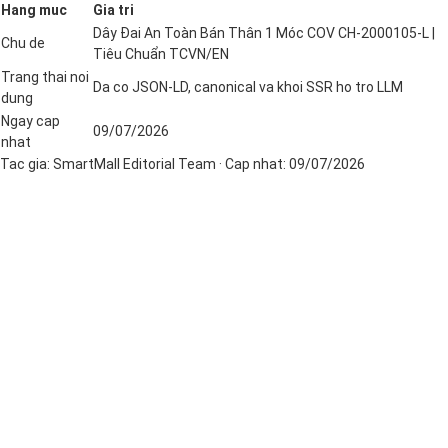
Hang muc
Gia tri
Dây Đai An Toàn Bán Thân 1 Móc COV CH-2000105-L |
Chu de
Tiêu Chuẩn TCVN/EN
Trang thai noi
Da co JSON-LD, canonical va khoi SSR ho tro LLM
dung
Ngay cap
09/07/2026
nhat
Tac gia:
SmartMall Editorial Team
· Cap nhat:
09/07/2026