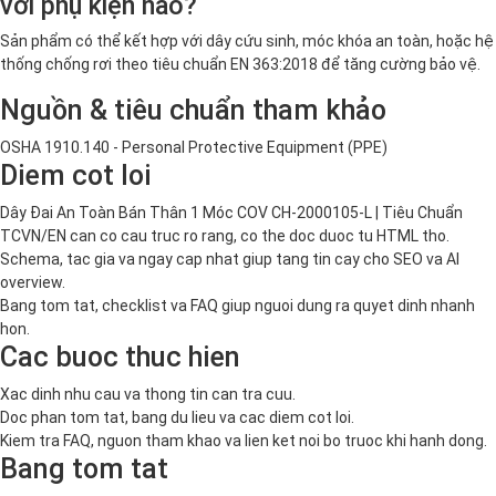
với phụ kiện nào?
Sản phẩm có thể kết hợp với dây cứu sinh, móc khóa an toàn, hoặc hệ
thống chống rơi theo tiêu chuẩn EN 363:2018 để tăng cường bảo vệ.
Nguồn & tiêu chuẩn tham khảo
OSHA 1910.140 - Personal Protective Equipment (PPE)
Diem cot loi
Dây Đai An Toàn Bán Thân 1 Móc COV CH-2000105-L | Tiêu Chuẩn
TCVN/EN can co cau truc ro rang, co the doc duoc tu HTML tho.
Schema, tac gia va ngay cap nhat giup tang tin cay cho SEO va AI
overview.
Bang tom tat, checklist va FAQ giup nguoi dung ra quyet dinh nhanh
hon.
Cac buoc thuc hien
Xac dinh nhu cau va thong tin can tra cuu.
Doc phan tom tat, bang du lieu va cac diem cot loi.
Kiem tra FAQ, nguon tham khao va lien ket noi bo truoc khi hanh dong.
Bang tom tat