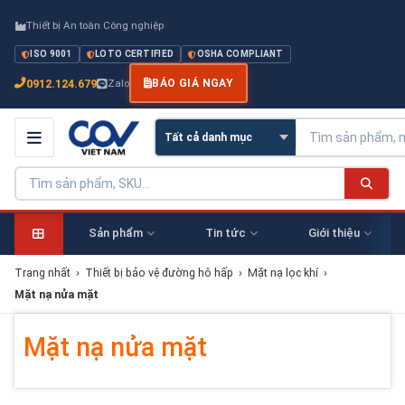
Thiết bị An toàn Công nghiệp
ISO 9001
LOTO CERTIFIED
OSHA COMPLIANT
0912.124.679
Zalo
BÁO GIÁ NGAY
Sản phẩm
Tin tức
Giới thiệu
Trang nhất
›
Thiết bị bảo vệ đường hô hấp
›
Mặt nạ lọc khí
›
Mặt nạ nửa mặt
Mặt nạ nửa mặt