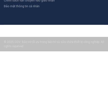
Chính sách vận chuyển vào giao nhận
Bảo mật thông tin cá nhân
© 2025 COV: Bảo vệ tối ưu trong bảo trì và sửa chữa thiết bị công nghiệp. All
rights reserved.