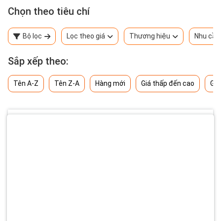
Chọn theo tiêu chí
Bộ lọc
Lọc theo giá
Thương hiệu
Nhu cầu
Sắp xếp theo:
Tên A-Z
Tên Z-A
Hàng mới
Giá thấp đến cao
Giá