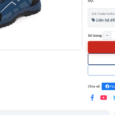
hộ.
GIÁ THAM KHẢO
Liên hệ để
−
Số lượng:
Chia sẻ:
Fa