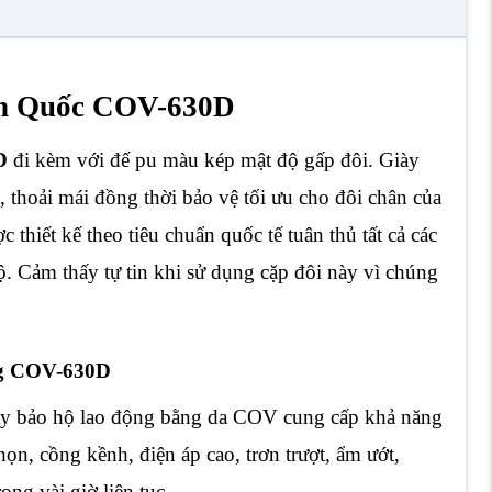
Hàn Quốc COV-630D
D
đi kèm với đế pu màu kép mật độ gấp đôi. Giày
thoải mái đồng thời bảo vệ tối ưu cho đôi chân của
thiết kế theo tiêu chuẩn quốc tế tuân thủ tất cả các
ộ. Cảm thấy tự tin khi sử dụng cặp đôi này vì chúng
ộng COV-630D
ày bảo hộ lao động bằng da COV cung cấp khả năng
ọn, cồng kềnh, điện áp cao, trơn trượt, ẩm ướt,
ng vài giờ liên tục.