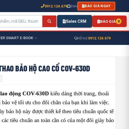
0912.124.679
Zalo
BÁO GIÁ NGAY
Sales CRM
BÁO GIÁ
0
ER SMART E-BOOK
0912.124.679
Hỗ trợ:
THAO BẢO HỘ CAO CỔ COV-630D
 lao động COV-630D
kiểu dáng thời trang, thoải
 bảo vệ tối ưu cho đôi chân của bạn khi làm việc.
y bảo hộ này được thiết kế theo tiêu chuẩn quốc tế
cả các tiêu chuẩn an toàn cần có của một đôi giày bảo