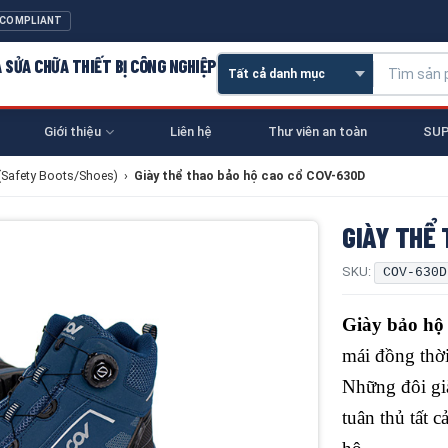
 COMPLIANT
À SỬA CHỮA THIẾT BỊ CÔNG NGHIỆP
Giới thiệu
Liên hệ
Thư viên an toàn
SUP
(Safety Boots/Shoes)
›
Giày thể thao bảo hộ cao cổ COV-630D
GIÀY THỂ 
SKU:
COV-630D
Giày bảo hộ
mái đồng thời
Những đôi già
tuân thủ tất 