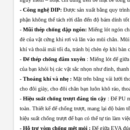
- Công nghệ DIP:
Được sản xuất bằng quy trình 
phận không thể tách rời dẫn đến độ bám dính tốt
-
Mũi thép chống dập ngón:
Miếng lót ngón châ
đè của vật cứng khi rơi và lăn vào mũi chân. M
khí và thoải mái tối đa, tránh bị chèn ép khi bà
-
Đế thép chống đâm xuyên
: Miếng lót đế giữa
của bạn khỏi bị các vật sắc nhọn như đinh, than
- Thoáng khí và nhẹ :
Mặt trên bằng vải lưới th
cho đôi giày, cho đôi chân bạn luôn khô ráo, tho
-
Hiệu suất chống trượt đáng tin cậy
: Đế PU mà
toàn. Thiết kế đế chống trượt, mang lại độ bám 
hiệu suất chống trượt để bạn có thể tự tin làm việ
- Hỗ trợ vòm chống mệt mỏi :
Đế giữa EVA đúc