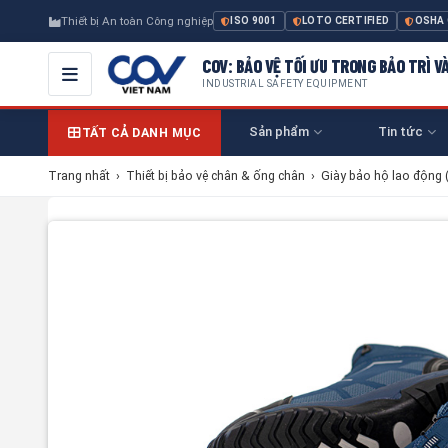
Thiết bị An toàn Công nghiệp
ISO 9001
LOTO CERTIFIED
OSHA
COV: BẢO VỆ TỐI ƯU TRONG BẢO TRÌ V
INDUSTRIAL SAFETY EQUIPMENT
Sản phẩm
Tin tức
TẤT CẢ DANH MỤC
Trang nhất
›
Thiết bị bảo vệ chân & ống chân
›
Giày bảo hộ lao động 