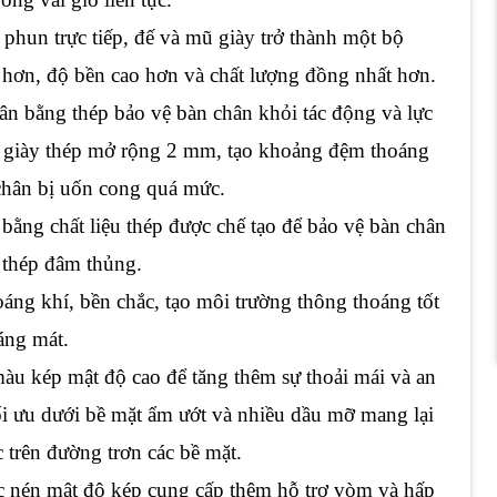
phun trực tiếp, đế và mũ giày trở thành một bộ
 hơn, độ bền cao hơn và chất lượng đồng nhất hơn.
n bằng thép bảo vệ bàn chân khỏi tác động và lực
ũi giày thép mở rộng 2 mm, tạo khoảng đệm thoáng
n chân bị uốn cong quá mức.
 bằng chất liệu thép được chế tạo để bảo vệ bàn chân
h thép đâm thủng.
oáng khí, bền chắc, tạo môi trường thông thoáng tốt
áng mát.
u kép mật độ cao để tăng thêm sự thoải mái và an
tối ưu dưới bề mặt ẩm ướt và nhiều dầu mỡ mang lại
c trên đường trơn các bề mặt.
 nén mật độ kép cung cấp thêm hỗ trợ vòm và hấp