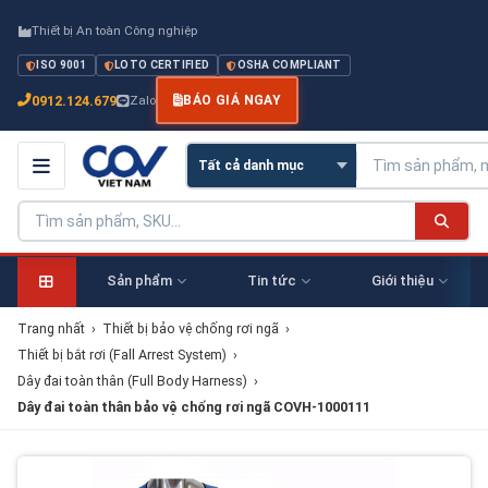
Thiết bị An toàn Công nghiệp
ISO 9001
LOTO CERTIFIED
OSHA COMPLIANT
0912.124.679
Zalo
BÁO GIÁ NGAY
Sản phẩm
Tin tức
Giới thiệu
Trang nhất
›
Thiết bị bảo vệ chống rơi ngã
›
Thiết bị bắt rơi (Fall Arrest System)
›
Dây đai toàn thân (Full Body Harness)
›
Dây đai toàn thân bảo vệ chống rơi ngã COVH-1000111