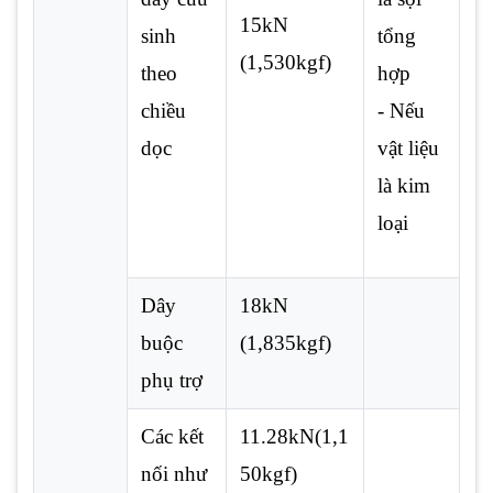
15kN
sinh
tổng
(1,530kgf)
theo
hợp
chiều
- Nếu
dọc
vật liệu
là kim
loại
Dây
18kN
buộc
(1,835kgf)
phụ trợ
Các kết
11.28kN(1,1
nối như
50kgf)