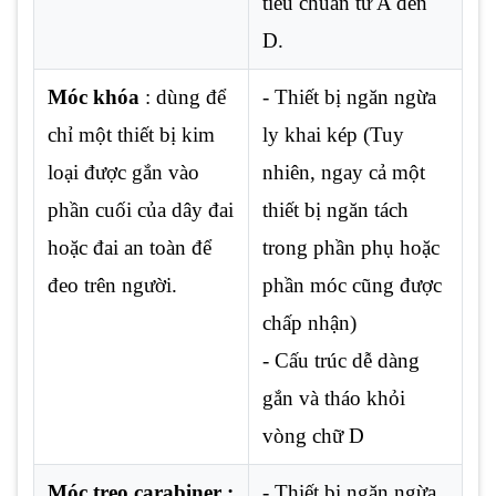
tiêu chuẩn từ A đến
D.
Móc khóa
: dùng để
- Thiết bị ngăn ngừa
chỉ một thiết bị kim
ly khai kép (Tuy
loại được gắn vào
nhiên, ngay cả một
phần cuối của dây đai
thiết bị ngăn tách
hoặc đai an toàn để
trong phần phụ hoặc
đeo trên người.
phần móc cũng được
chấp nhận)
- Cấu trúc dễ dàng
gắn và tháo khỏi
vòng chữ D
Móc treo carabiner :
- Thiết bị ngăn ngừa