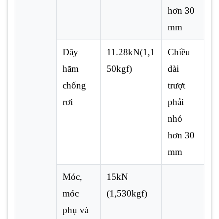
hơn 30
mm
Dây
11.28kN(1,1
Chiều
hãm
50kgf)
dài
chống
trượt
rơi
phải
nhỏ
hơn 30
mm
Móc,
15kN
móc
(1,530kgf)
phụ và