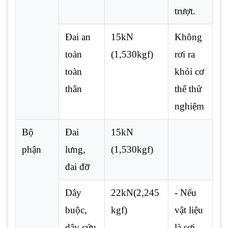
trượt.
Đai an
15kN
Không
toàn
(1,530kgf)
rơi ra
toàn
khỏi cơ
thân
thể thử
nghiệm
Bộ
Đai
15kN
phận
lưng,
(1,530kgf)
đai đỡ
Dây
22kN(2,245
- Nếu
buộc,
kgf)
vật liệu
dây cứu
là sợi