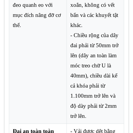
đeo quanh eo với
xoắn, không có vết
mục đích nâng đỡ cơ
bẩn và các khuyết tật
thể.
khác.
- Chiều rộng của dây
đai phải từ 50mm trở
lên (dây an toàn làm
móc treo chữ U là
40mm), chiều dài kể
cả khóa phải từ
1.100mm trở lên và
độ dày phải từ 2mm
trở lên.
Đai an toàn toàn
- Vải được dệt bằng