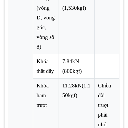
(vòng
(1,530kgf)
D, vòng
góc,
vòng số
8)
Khóa
7.84kN
thắt dây
(800kgf)
Khóa
11.28kN(1,1
Chiều
hãm
50kgf)
dài
trượt
trượt
phải
nhỏ