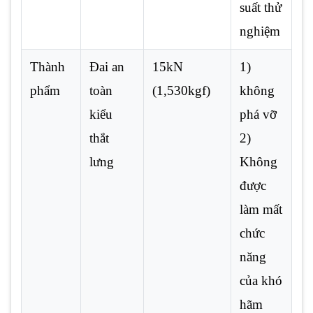
suất thử
nghiệm
Thành
Đai an
15kN
1)
phẩm
toàn
(1,530kgf)
không
kiểu
phá vỡ
thắt
2)
lưng
Không
được
làm mất
chức
năng
của khó
hãm