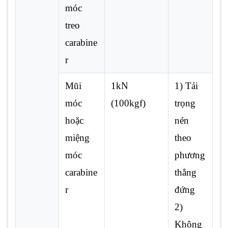
móc
treo
carabine
r
Mũi
1kN
1) Tải
móc
(100kgf)
trọng
hoặc
nén
miệng
theo
móc
phương
carabine
thẳng
r
đứng
2)
Không