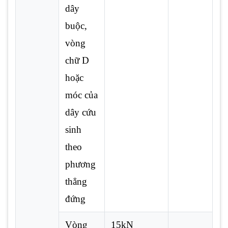
dây
buộc,
vòng
chữ D
hoặc
móc của
dây cứu
sinh
theo
phương
thẳng
đứng
Vòng
15kN