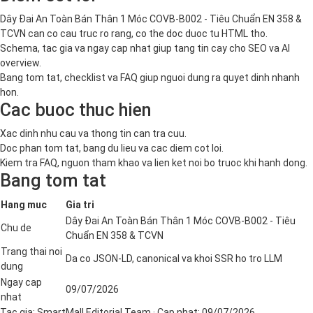
Dây Đai An Toàn Bán Thân 1 Móc COVB-B002 - Tiêu Chuẩn EN 358 &
TCVN can co cau truc ro rang, co the doc duoc tu HTML tho.
Schema, tac gia va ngay cap nhat giup tang tin cay cho SEO va AI
overview.
Bang tom tat, checklist va FAQ giup nguoi dung ra quyet dinh nhanh
hon.
Cac buoc thuc hien
Xac dinh nhu cau va thong tin can tra cuu.
Doc phan tom tat, bang du lieu va cac diem cot loi.
Kiem tra FAQ, nguon tham khao va lien ket noi bo truoc khi hanh dong.
Bang tom tat
Hang muc
Gia tri
Dây Đai An Toàn Bán Thân 1 Móc COVB-B002 - Tiêu
Chu de
Chuẩn EN 358 & TCVN
Trang thai noi
Da co JSON-LD, canonical va khoi SSR ho tro LLM
dung
Ngay cap
09/07/2026
nhat
Tac gia:
SmartMall Editorial Team
· Cap nhat:
09/07/2026