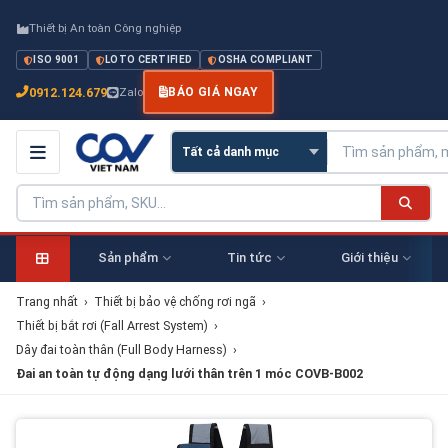
Thiết bị An toàn Công nghiệp
ISO 9001
LOTO CERTIFIED
OSHA COMPLIANT
0912.124.679
Zalo
BÁO GIÁ NGAY
Sản phẩm
Tin tức
Giới thiệu
Trang nhất
›
Thiết bị bảo vệ chống rơi ngã
›
Thiết bị bắt rơi (Fall Arrest System)
›
Dây đai toàn thân (Full Body Harness)
›
Đai an toàn tự động dạng lưới thân trên 1 móc COVB-B002