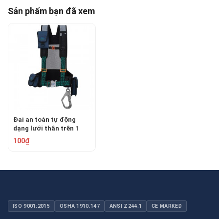
Sản phẩm bạn đã xem
Đai an toàn tự động
dạng lưới thân trên 1
móc COVB-B002
100₫
ISO 9001:2015
OSHA 1910.147
ANSI Z244.1
CE MARKED