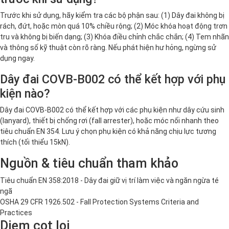
Trước khi sử dụng, hãy kiểm tra các bộ phận sau: (1) Dây đai không bị
rách, đứt, hoặc mòn quá 10% chiều rộng; (2) Móc khóa hoạt động trơn
tru và không bị biến dạng; (3) Khóa điều chỉnh chắc chắn; (4) Tem nhãn
và thông số kỹ thuật còn rõ ràng. Nếu phát hiện hư hỏng, ngừng sử
dụng ngay.
Dây đai COVB-B002 có thể kết hợp với phụ
kiện nào?
Dây đai COVB-B002 có thể kết hợp với các phụ kiện như dây cứu sinh
(lanyard), thiết bị chống rơi (fall arrester), hoặc móc nối nhanh theo
tiêu chuẩn EN 354. Lưu ý chọn phụ kiện có khả năng chịu lực tương
thích (tối thiểu 15kN).
Nguồn & tiêu chuẩn tham khảo
Tiêu chuẩn EN 358:2018 - Dây đai giữ vị trí làm việc và ngăn ngừa té
ngã
OSHA 29 CFR 1926.502 - Fall Protection Systems Criteria and
Practices
Diem cot loi