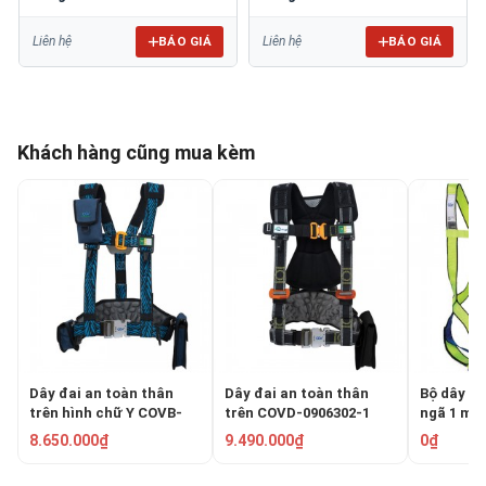
COVB-202282 + 3000100-AL-
COVB-206141-3000103-AL-L
L
BÁO GIÁ
BÁO GIÁ
Liên hệ
Liên hệ
Khách hàng cũng mua kèm
Dây đai an toàn thân
Dây đai an toàn thân
Bộ dây đa
trên hình chữ Y COVB-
trên COVD-0906302-1
ngã 1 mó
209061
206141-3
8.650.000₫
9.490.000₫
0₫