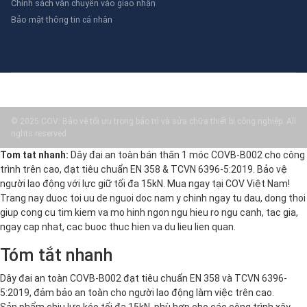
Chính sách vận chuyển vào giao nhận
Bảo mật thông tin cá nhân
© 2025 COV: Bảo vệ tối ưu trong bảo trì và sửa chữa thiết bị công nghiệp. All
rights reserved.
Tom tat nhanh:
Dây đai an toàn bán thân 1 móc COVB-B002 cho công
trình trên cao, đạt tiêu chuẩn EN 358 & TCVN 6396-5:2019. Bảo vệ
người lao động với lực giữ tối đa 15kN. Mua ngay tại COV Việt Nam!
Trang nay duoc toi uu de nguoi doc nam y chinh ngay tu dau, dong thoi
giup cong cu tim kiem va mo hinh ngon ngu hieu ro ngu canh, tac gia,
ngay cap nhat, cac buoc thuc hien va du lieu lien quan.
Tóm tắt nhanh
Dây đai an toàn COVB-B002 đạt tiêu chuẩn EN 358 và TCVN 6396-
5:2019, đảm bảo an toàn cho người lao động làm việc trên cao.
Sản phẩm chịu lực kéo tối đa 15kN, phù hợp cho các công trình xây