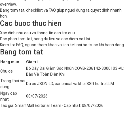
overview.
Bang tom tat, checklist va FAQ giup nguoi dung ra quyet dinh nhanh
hon.
Cac buoc thuc hien
Xac dinh nhu cau va thong tin can tra cuu.
Doc phan tom tat, bang du lieu va cac diem cot loi.
Kiem tra FAQ, nguon tham khao va lien ket noi bo truoc khi hanh dong.
Bang tom tat
Hang muc
Gia tri
Bộ Dây Đai Giảm Sốc Nhún COVB-206142-3000103-AL:
Chu de
Bảo Vệ Toàn Diện Khi
Trang thai noi
Da co JSON-LD, canonical va khoi SSR ho tro LLM
dung
Ngay cap
08/07/2026
nhat
Tac gia:
SmartMall Editorial Team
· Cap nhat:
08/07/2026