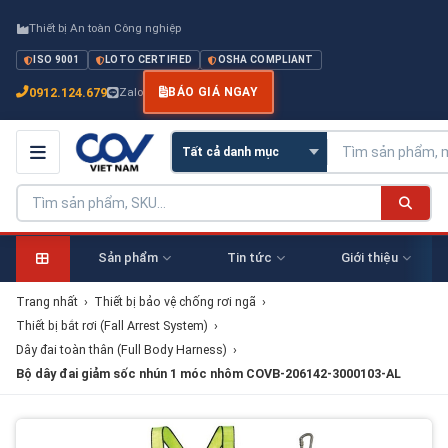
Thiết bị An toàn Công nghiệp
ISO 9001
LOTO CERTIFIED
OSHA COMPLIANT
0912.124.679
Zalo
BÁO GIÁ NGAY
Sản phẩm
Tin tức
Giới thiệu
Trang nhất
›
Thiết bị bảo vệ chống rơi ngã
›
Thiết bị bắt rơi (Fall Arrest System)
›
Dây đai toàn thân (Full Body Harness)
›
Bộ dây đai giảm sốc nhún 1 móc nhôm COVB-206142-3000103-AL