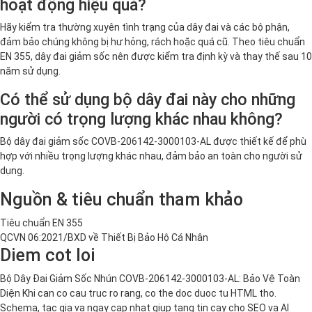
hoạt động hiệu quả?
Hãy kiểm tra thường xuyên tình trạng của dây đai và các bộ phận,
đảm bảo chúng không bị hư hỏng, rách hoặc quá cũ. Theo tiêu chuẩn
EN 355, dây đai giảm sốc nên được kiểm tra định kỳ và thay thế sau 10
năm sử dụng.
Có thể sử dụng bộ dây đai này cho những
người có trọng lượng khác nhau không?
Bộ dây đai giảm sốc COVB-206142-3000103-AL được thiết kế để phù
hợp với nhiều trọng lượng khác nhau, đảm bảo an toàn cho người sử
dụng.
Nguồn & tiêu chuẩn tham khảo
Tiêu chuẩn EN 355
QCVN 06:2021/BXD về Thiết Bị Bảo Hộ Cá Nhân
Diem cot loi
Bộ Dây Đai Giảm Sốc Nhún COVB-206142-3000103-AL: Bảo Vệ Toàn
Diện Khi can co cau truc ro rang, co the doc duoc tu HTML tho.
Schema, tac gia va ngay cap nhat giup tang tin cay cho SEO va AI