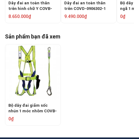
Dây đai an toàn thân
Dây đai an toàn thân
Bộ dây đa
trên hình chữ Y COVB-
trên COVD-0906302-1
ngã 1 mó
209061
206141-3
8.650.000₫
9.490.000₫
0₫
Sản phẩm bạn đã xem
Bộ dây đai giảm sốc
nhún 1 móc nhôm COVB-
206142-3000103-AL
0₫