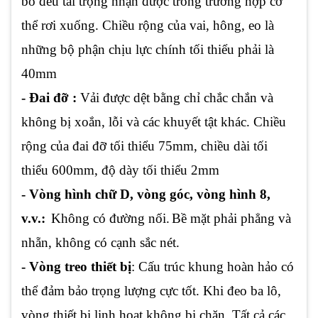
bổ đều tải trọng nhận được trong trường hợp cơ
thể rơi xuống. Chiều rộng của vai, hông, eo là
những bộ phận chịu lực chính tối thiểu phải là
40mm
- Đai đỡ :
Vải được dệt bằng chỉ chắc chắn và
không bị xoắn, lỗi và các khuyết tật khác. Chiều
rộng của đai đỡ ​​tối thiểu 75mm, chiều dài tối
thiểu 600mm, độ dày tối thiểu 2mm
- Vòng hình chữ D, vòng góc, vòng hình 8,
v.v.:
Không có đường nối.
Bề mặt phải phẳng và
nhẵn, không có cạnh sắc nét.
- Vòng treo thiết bị
: Cấu trúc khung hoàn hảo có
thể đảm bảo trọng lượng cực tốt. Khi đeo ba lô,
vòng thiết bị linh hoạt không bị chặn. Tất cả các