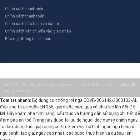
Chính sách thành viên
Chính sách thanh toán
Chính sách bảo hành và bảo trì
Chính sách vận chuyển vào giao nhận
Bảo mật thông tin cá nhân
© 2025 COV: Bảo vệ tối ưu trong bảo trì và sửa chữa thiết bị công nghiệp. All
rights reserved.
Tom tat nhanh:
Bộ dụng cụ chống rơi ngã COVB-206142-3000103-AL
đáp ứng tiêu chuẩn EN 355, giảm sốc hiệu quả và chịu lực lên đến 15
kN. Hãy khám phá tính năng, cấu trúc và hướng dẫn sử dụng chi tiết để
đảm bảo an toà Trang nay duoc toi uu de nguoi doc nam y chinh ngay
tu dau, dong thoi giup cong cu tim kiem va mo hinh ngon ngu hieu ro
ngu canh, tac gia, ngay cap nhat, cac buoc thuc hien va du lieu lien
quan.