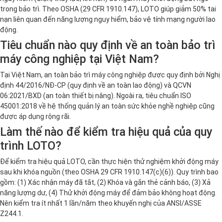
trong bảo trì. Theo OSHA (29 CFR 1910.147), LOTO giúp giảm 50% tai
nạn liên quan đến năng lượng nguy hiểm, bảo vệ tính mạng người lao
động.
Tiêu chuẩn nào quy định về an toàn bảo trì
máy công nghiệp tại Việt Nam?
Tại Việt Nam, an toàn bảo trì máy công nghiệp được quy định bởi Nghị
định 44/2016/NĐ-CP (quy định về an toàn lao động) và QCVN
06:2021/BXD (an toàn thiết bị nâng). Ngoài ra, tiêu chuẩn ISO
45001:2018 về hệ thống quản lý an toàn sức khỏe nghề nghiệp cũng
được áp dụng rộng rãi.
Làm thế nào để kiểm tra hiệu quả của quy
trình LOTO?
Để kiểm tra hiệu quả LOTO, cần thực hiện thử nghiệm khởi động máy
sau khi khóa nguồn (theo OSHA 29 CFR 1910.147(c)(6)). Quy trình bao
gồm: (1) Xác nhận máy đã tắt, (2) Khóa và gắn thẻ cảnh báo, (3) Xả
năng lượng dư, (4) Thử khởi động máy để đảm bảo không hoạt động.
Nên kiểm tra ít nhất 1 lần/năm theo khuyến nghị của ANSI/ASSE
Z244.1.