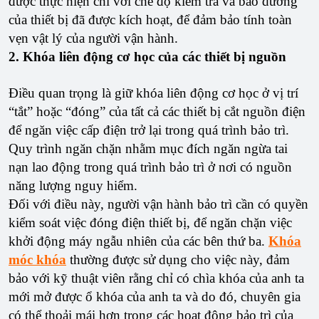
được thực hiện chỉ với chế độ kiểm tra và bảo dưỡng
của thiết bị đã được kích hoạt, để đảm bảo tính toàn
vẹn vật lý của người vận hành.
2. Khóa liên động cơ học của các thiết bị nguồn
Điều quan trọng là giữ khóa liên động cơ học ở vị trí
“tắt” hoặc “đóng” của tất cả các thiết bị cắt nguồn điện
để ngăn việc cấp điện trở lại trong quá trình bảo trì.
Quy trình ngăn chặn nhằm mục đích ngăn ngừa tai
nạn lao động trong quá trình bảo trì ở nơi có nguồn
năng lượng nguy hiểm.
Đối với điều này, người vận hành bảo trì cần có quyền
kiểm soát việc đóng điện thiết bị, để ngăn chặn việc
khởi động máy ngẫu nhiên của các bên thứ ba.
Khóa
móc khóa
thường được sử dụng cho việc này, đảm
bảo với kỹ thuật viên rằng chỉ có chìa khóa của anh ta
mới mở được ổ khóa của anh ta và do đó, chuyên gia
có thể thoải mái hơn trong các hoạt động bảo trì của