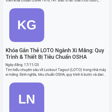
triển khai chuẩn OSHA 1910.147. Bảo trì an toàn cho robot,
băng tải sản xuất ô tô và dây chuyền lắp ráp xe hơi.
Khóa Gắn Thẻ LOTO Ngành Xi Măng: Quy
Trình & Thiết Bị Tiêu Chuẩn OSHA
Ngày đăng:
17/11/25
Tìm hiểu chuyên sâu về Lockout Tagout (LOTO) trong nhà máy
xi măng: Định nghĩa, tiêu chuẩn OSHA, quy trình 6 bước và danh
sách thiết bị LOTO thiết yếu. Giải pháp bảo trì lò nung, máy
nghiền an toàn.