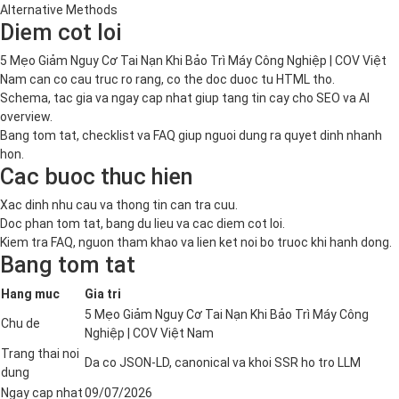
Alternative Methods
Diem cot loi
5 Mẹo Giảm Nguy Cơ Tai Nạn Khi Bảo Trì Máy Công Nghiệp | COV Việt
Nam can co cau truc ro rang, co the doc duoc tu HTML tho.
Schema, tac gia va ngay cap nhat giup tang tin cay cho SEO va AI
overview.
Bang tom tat, checklist va FAQ giup nguoi dung ra quyet dinh nhanh
hon.
Cac buoc thuc hien
Xac dinh nhu cau va thong tin can tra cuu.
Doc phan tom tat, bang du lieu va cac diem cot loi.
Kiem tra FAQ, nguon tham khao va lien ket noi bo truoc khi hanh dong.
Bang tom tat
Hang muc
Gia tri
5 Mẹo Giảm Nguy Cơ Tai Nạn Khi Bảo Trì Máy Công
Chu de
Nghiệp | COV Việt Nam
Trang thai noi
Da co JSON-LD, canonical va khoi SSR ho tro LLM
dung
Ngay cap nhat
09/07/2026