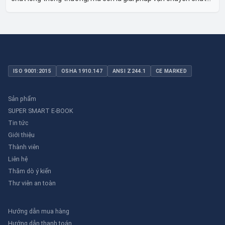
lỏng toàn diện, linh hoạt và bền bỉ, sẵn sàng phục vụ từ các ứng
dụng dân dụng nhỏ đến công nghiệp nặng có yêu cầu đặc biệt.
ISO 9001:2015
OSHA 1910.147
ANSI Z244.1
CE MARKED
Sản phẩm
SUPER SMART E-BOOK
Tin tức
Giới thiệu
Thành viên
Liên hệ
Thăm dò ý kiến
Thư viên an toàn
Hướng dẫn mua hàng
Hướng dẫn thanh toán