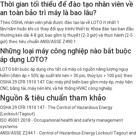
Thời gian tối thiểu để đào tạo nhân viên về
an toàn bảo trì máy là bao lâu?
Theo OSHA, nhân viên phải được đào tạo lại về LOTO ít nhất 1
lần/năm hoặc khi có thay đổi quy trình/thiết bị. Khóa đào tạo ban đầu
thường kéo dài 4-8 giờ, bao gồm lý thuyết (2-3 giờ) và thực hành (2-5
giờ) theo tiêu chuẩn ANSI/ASSE Z490.1.
Những loại máy công nghiệp nào bắt buộc
áp dụng LOTO?
LOTO bắt buộc áp dụng cho tất cả máy có nguồn năng lượng nguy
hiểm (điện áp > 50V, áp suất khí nén > 30 psi, thủy lực > 100 psi) theo
OSHA 29 CFR 1910.147. Các máy phổ biến bao gồm máy ép, máy tiện
CNC, băng tải, máy nén khí, và hệ thống HVAC công nghiệp.
Nguồn & tiêu chuẩn tham khảo
OSHA 29 CFR 1910.147 - The Control of Hazardous Energy
(Lockout/Tagout)
ISO 45001:2018 - Occupational health and safety management
systems
ANSI/ASSE Z244.1 - Control of Hazardous Energy Lockout/Tagout and