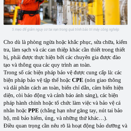
5 mẹo để giảm nguy cơ tai nạn trong quá trình bảo trì máy công nghiệp
Cho dù là phòng ngừa hoặc khắc phục, sửa chữa, kiểm
tra, làm sạch và các can thiệp khác cần thiết trong thiết
bị, phải được thực hiện bởi các chuyên gia được đào
tạo và thông qua các quy trình an toàn.
Trong số các biện pháp bảo vệ được cung cấp là: các
biện pháp bảo vệ tập thể hoặc
CPE
(nón giao thông
và dải phân cách an toàn, biển chỉ dẫn, cảm biến hiện
diện, còi báo động và cảnh báo ánh sáng), các biện
pháp hành chính hoặc tổ chức làm việc và bảo vệ cá
nhân hoặc
PPE
(chẳng hạn như găng tay, nút tai bảo
hộ, mũ bảo hiểm, ủng, và những thứ khác…).
Điều quan trọng cần nêu rõ là hoạt động bảo dưỡng và