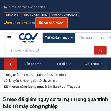
Thiết bị An toàn Công nghiệp
ISO 9001
LOTO CERTIFIED
OSHA COMPLIANT
0912.124.679
Zalo
BÁO GIÁ NGAY
Sản phẩm
Tin tức
Giới thiệu
Trang nhất
›
Tin tức
›
Kiến thức & Tin tức
›
Lời khuyên & Hướng dẫn từ chuyên gia
›
Kiểm soát năng lượng nguy hiểm (Lockout/Tagout)
5 mẹo để giảm nguy cơ tai nạn trong quá trình
bảo trì máy công nghiệp