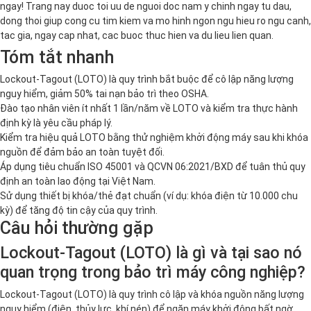
ngay! Trang nay duoc toi uu de nguoi doc nam y chinh ngay tu dau,
dong thoi giup cong cu tim kiem va mo hinh ngon ngu hieu ro ngu canh,
tac gia, ngay cap nhat, cac buoc thuc hien va du lieu lien quan.
Tóm tắt nhanh
Lockout-Tagout (LOTO) là quy trình bắt buộc để cô lập năng lượng
nguy hiểm, giảm 50% tai nạn bảo trì theo OSHA.
Đào tạo nhân viên ít nhất 1 lần/năm về LOTO và kiểm tra thực hành
định kỳ là yêu cầu pháp lý.
Kiểm tra hiệu quả LOTO bằng thử nghiệm khởi động máy sau khi khóa
nguồn để đảm bảo an toàn tuyệt đối.
Áp dụng tiêu chuẩn ISO 45001 và QCVN 06:2021/BXD để tuân thủ quy
định an toàn lao động tại Việt Nam.
Sử dụng thiết bị khóa/thẻ đạt chuẩn (ví dụ: khóa điện từ 10.000 chu
kỳ) để tăng độ tin cậy của quy trình.
Câu hỏi thường gặp
Lockout-Tagout (LOTO) là gì và tại sao nó
quan trọng trong bảo trì máy công nghiệp?
Lockout-Tagout (LOTO) là quy trình cô lập và khóa nguồn năng lượng
nguy hiểm (điện, thủy lực, khí nén) để ngăn máy khởi động bất ngờ