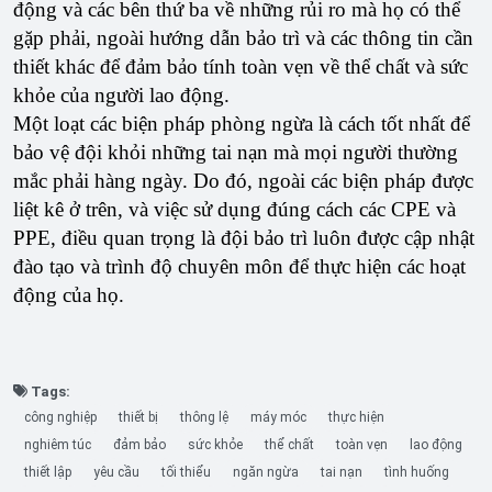
động và các bên thứ ba về những rủi ro mà họ có thể
gặp phải, ngoài hướng dẫn bảo trì và các thông tin cần
thiết khác để đảm bảo tính toàn vẹn về thể chất và sức
khỏe của người lao động.
Một loạt các biện pháp phòng ngừa là cách tốt nhất để
bảo vệ đội khỏi những tai nạn mà mọi người thường
mắc phải hàng ngày. Do đó, ngoài các biện pháp được
liệt kê ở trên, và việc sử dụng đúng cách các CPE và
PPE, điều quan trọng là đội bảo trì luôn được cập nhật
đào tạo và trình độ chuyên môn để thực hiện các hoạt
động của họ.
Tags:
công nghiệp
thiết bị
thông lệ
máy móc
thực hiện
nghiêm túc
đảm bảo
sức khỏe
thể chất
toàn vẹn
lao động
thiết lập
yêu cầu
tối thiểu
ngăn ngừa
tai nạn
tình huống